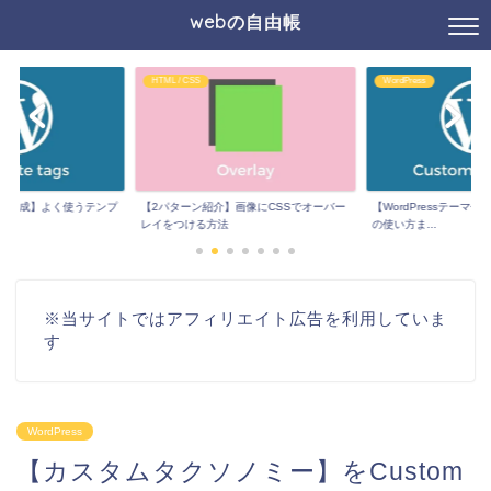
webの自由帳
WordPress
その他
】画像にCSSでオーバー
【WordPressテーマ作成】カスタム3兄弟
【XDからコーディング】
の使い方ま...
値の取得方法
※当サイトではアフィリエイト広告を利用していま
す
WordPress
【カスタムタクソノミー】をCustom