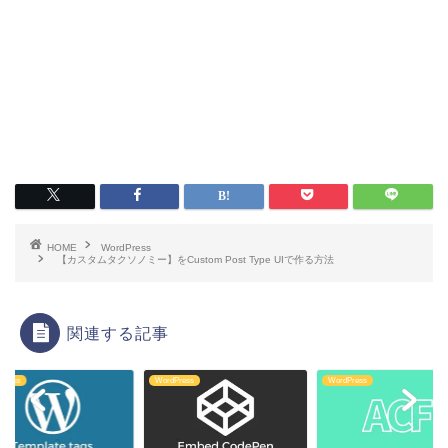
HOME
WordPress
【カスタムタクソノミー】をCustom Post Type UIで作る方法
関連する記事
Press
WordPress
WordPress