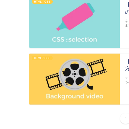
HTML / CSS
今
ま
HTML / CSS
サ
も
1