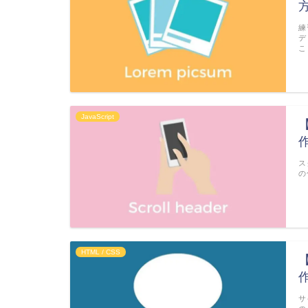
練
デ
こ
JavaScript
ス
の
HTML / CSS
サ