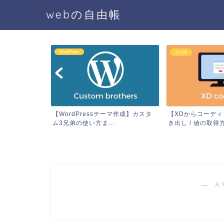
webの自由帳
WordPress
その他
像にCSSでオ
【WordPressテーマ作成】カスタ
【XDからコーデ
方法
ム3兄弟の使い方ま...
き出し / 値の取得
― A