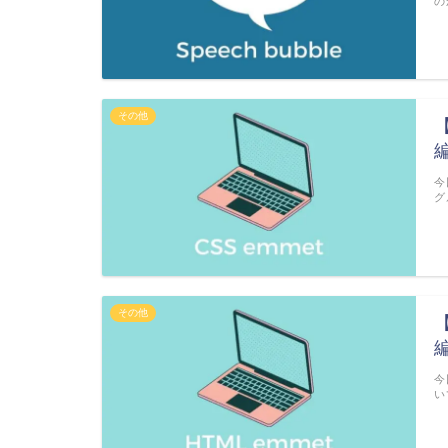
の
その他
今
グ
その他
今
い