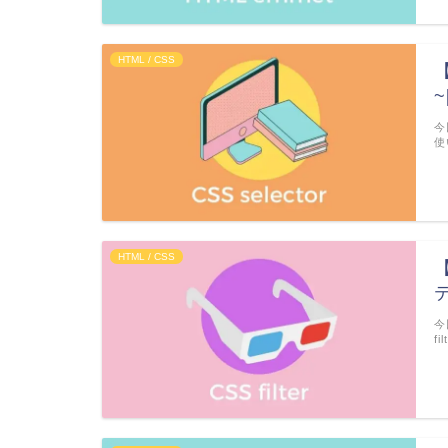
HTML / CSS
~
今
使
HTML / CSS
【
今
f