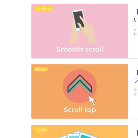
JavaScript
【
メ
ビ
jQuery
サ
タ
その他