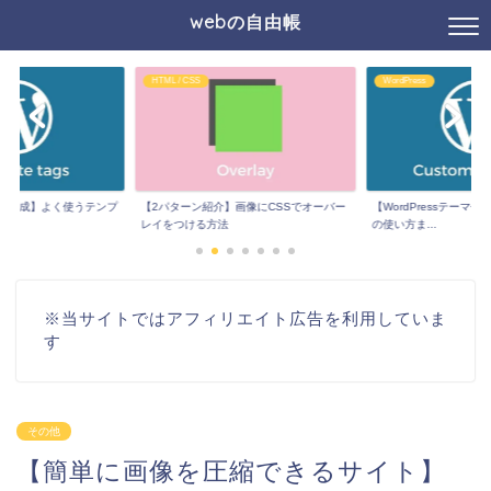
webの自由帳
HTML / CSS
WordPress
sテーマ作成】よく使うテンプ
【2パターン紹介】画像にCSSでオーバー
【WordPressテーマ
レイをつける方法
の使い方ま...
※当サイトではアフィリエイト広告を利用していま
す
その他
【簡単に画像を圧縮できるサイト】