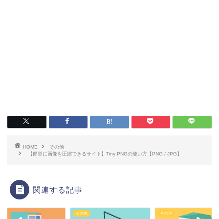
HOME
その他
【簡単に画像を圧縮できるサイト】Tiny PNGの使い方【PNG / JPG】
関連する記事
他
その他
その他