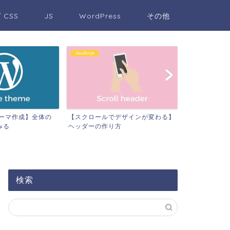
/ CSS
JS
WordPress
その他
JavaScript
WordPress
sテーマ作成】全体の
【スクロールでデザインが変わる】
【WordPre
みる
ヘッダーの作り方
うテンプレート
検索