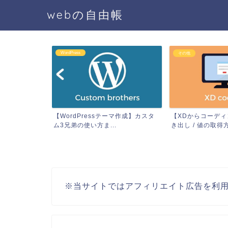
webの自由帳
WordPress
その他
像にCSSでオ
【WordPressテーマ作成】カスタ
【XDからコーデ
方法
ム3兄弟の使い方ま...
き出し / 値の取得
※当サイトではアフィリエイト広告を利